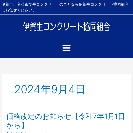
内
伊賀市、名張市で生コンクリートのことなら伊賀生コンクリート協同組合
容
にお任せください。
を
ス
キ
ッ
プ
2024年9月4日
価格改定のお知らせ【令和7年1月1日
価
格
から】
改