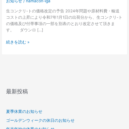
お知らせ
/
namacon-iga
定
の
生コンクリ-トの価格改定の予告 2024年問題や原材料費・輸送
お
コストの上昇により令和7年1月1日の出荷分から、生コンクリ-ト
知
の価格及び付帯事項の一部を別表のとおり改定させて頂きま
ら
す。 ダウンロ […]
せ
【令
続きを読む »
和
7
年
1
月
1
日
最新投稿
か
ら】
夏季休業のお知らせ
ゴールデンウィークの休日のお知らせ