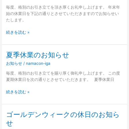
年
知
始
毎度、格別のお引き立てを頂き厚くお礼申し上げます。 年末年
ら
の
始の休業日を下記の通りとさせていただきますのでお知らせい
せ
休
たします。
業
の
続きを読む »
お
知
ら
夏季休業のお知らせ
夏
せ
季
お知らせ
/
namacon-iga
休
業
毎度、格別のお引き立てを賜り厚く御礼申し上げます。 この度
の
夏期休業日を次の通りとさせていただきます。 夏季休業日
お
知
続きを読む »
ら
せ
ゴールデンウィークの休日のお知ら
ゴ
ー
せ
ル