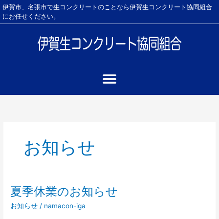
内
伊賀市、名張市で生コンクリートのことなら伊賀生コンクリート協同組合
容
にお任せください。
を
ス
キ
ッ
プ
お知らせ
夏季休業のお知らせ
夏
季
お知らせ
/
namacon-iga
休