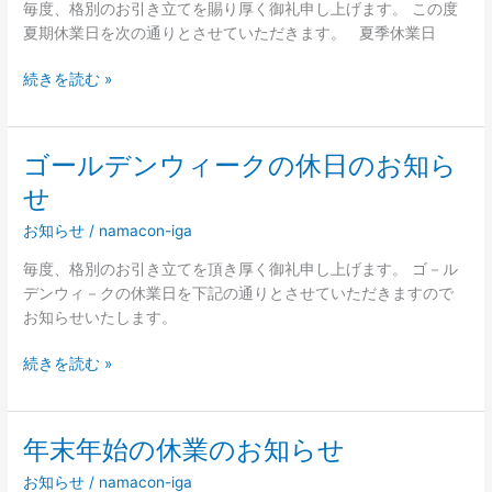
業
毎度、格別のお引き立てを賜り厚く御礼申し上げます。 この度
の
夏期休業日を次の通りとさせていただきます。 夏季休業日
お
知
続きを読む »
ら
せ
ゴールデンウィークの休日のお知ら
ゴ
ー
せ
ル
お知らせ
/
namacon-iga
デ
ン
毎度、格別のお引き立てを頂き厚く御礼申し上げます。 ゴ－ル
ウ
デンウィ－クの休業日を下記の通りとさせていただきますので
ィ
お知らせいたします。
ー
ク
続きを読む »
の
休
日
年末年始の休業のお知らせ
年
の
末
お
お知らせ
/
namacon-iga