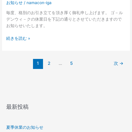
お知らせ
/
namacon-iga
デ
ン
毎度、格別のお引き立てを頂き厚く御礼申し上げます。 ゴ－ル
ウ
デンウィ－クの休業日を下記の通りとさせていただきますので
ィ
お知らせいたします。
ー
ク
続きを読む »
の
休
日
の
1
2
…
5
次
→
お
知
ら
せ
最新投稿
夏季休業のお知らせ